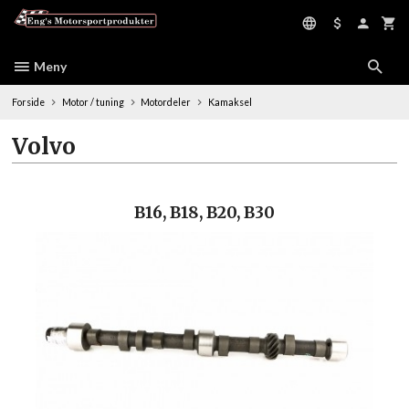
Gå
til
innholdet
Meny
Forside
Motor / tuning
Motordeler
Kamaksel
Volvo
B16, B18, B20, B30