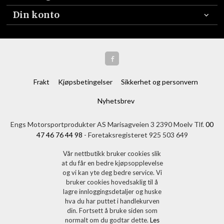
Din konto
Frakt
Kjøpsbetingelser
Sikkerhet og personvern
Nyhetsbrev
Engs Motorsportprodukter AS Marisagveien 3 2390 Moelv Tlf.
00
47 46 76 44 98
- Foretaksregisteret 925 503 649
Vår nettbutikk bruker cookies slik
at du får en bedre kjøpsopplevelse
og vi kan yte deg bedre service. Vi
bruker cookies hovedsaklig til å
lagre innloggingsdetaljer og huske
hva du har puttet i handlekurven
din. Fortsett å bruke siden som
normalt om du godtar dette.
Les