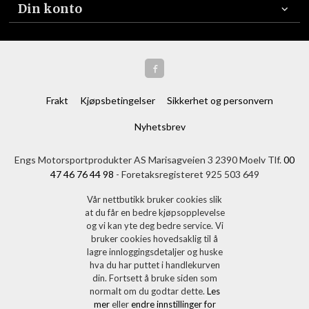
Din konto
Frakt
Kjøpsbetingelser
Sikkerhet og personvern
Nyhetsbrev
Engs Motorsportprodukter AS Marisagveien 3 2390 Moelv Tlf.
00
47 46 76 44 98
- Foretaksregisteret 925 503 649
Vår nettbutikk bruker cookies slik
at du får en bedre kjøpsopplevelse
og vi kan yte deg bedre service. Vi
bruker cookies hovedsaklig til å
lagre innloggingsdetaljer og huske
hva du har puttet i handlekurven
din. Fortsett å bruke siden som
normalt om du godtar dette.
Les
mer
eller
endre innstillinger for