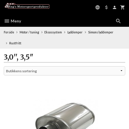
Gå
til
innholdet
Meny
Forside
Motor / tuning
Eksossystem
Lyddemper
Simons lyddemper
Rustfritt
3,0'', 3,5"