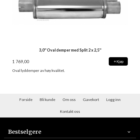
3,0'' Oval demper med Split 2 x 2,5''
1 769,00
Kjøp
Oval lyddemper av høy kvalitet.
Forside
Bli kunde
Om oss
Gavekort
Logg inn
Kontakt oss
Bestselgere