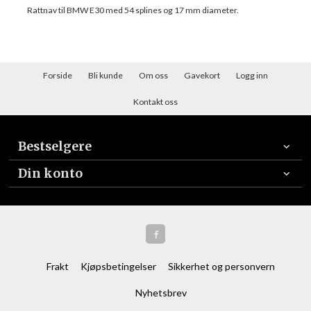
Rattnav til BMW E30 med 54 splines og 17 mm diameter.
Forside
Bli kunde
Om oss
Gavekort
Logg inn
Kontakt oss
Bestselgere
Din konto
Frakt
Kjøpsbetingelser
Sikkerhet og personvern
Nyhetsbrev