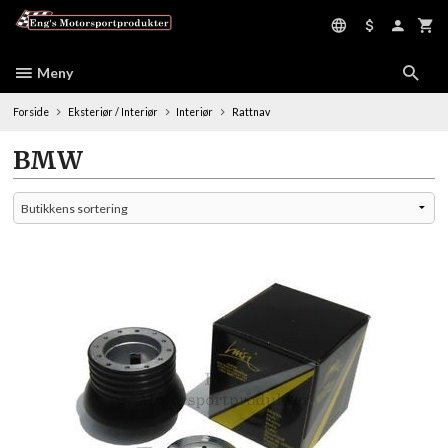
Gå
til
innholdet
Meny
Forside
Eksteriør / Interiør
Interiør
Rattnav
BMW