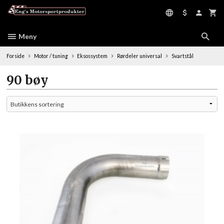
Gå
til
innholdet
Meny
Forside
Motor / tuning
Eksossystem
Rørdeler universal
Svartstål
90 bøy