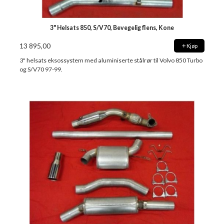
3" Helsats 850, S/V70, Bevegelig flens, Kone
13 895,00
Kjøp
3" helsats eksossystem med aluminiserte stålrør til Volvo 850 Turbo
og S/V70 97-99.