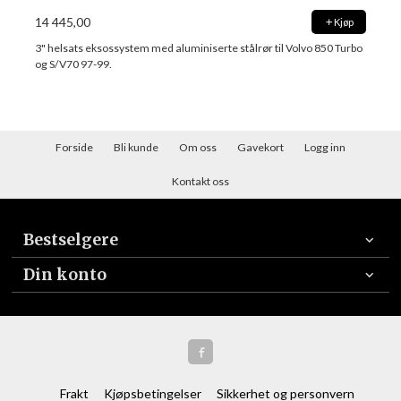
14 445,00
Kjøp
3" helsats eksossystem med aluminiserte stålrør til Volvo 850 Turbo
og S/V70 97-99.
Forside
Bli kunde
Om oss
Gavekort
Logg inn
Kontakt oss
Bestselgere
Din konto
Frakt
Kjøpsbetingelser
Sikkerhet og personvern