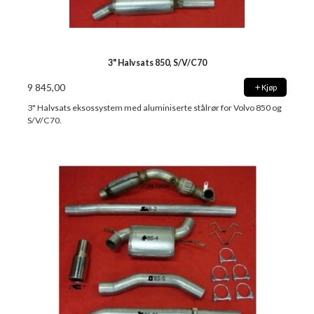
3" Halvsats 850, S/V/C70
9 845,00
Kjøp
3" Halvsats eksossystem med aluminiserte stålrør for Volvo 850 og
S/V/C70.