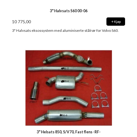
3" Halvsats S60 00-06
10 775,00
Kjøp
3" Halvsats eksossystem med aluminiserte stålrør for Volvo S60.
3" Helsats 850, S/V70, Fast flens -RF-