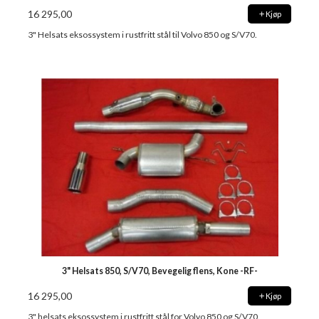
16 295,00
Kjøp
3" Helsats eksossystem i rustfritt stål til Volvo 850 og S/V70.
3" Helsats 850, S/V70, Bevegelig flens, Kone -RF-
16 295,00
Kjøp
3" helsats eksossystem i rustfritt stål for Volvo 850 og S/V70.