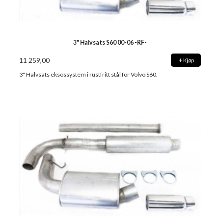
3" Halvsats S60 00-06 -RF-
11 259,00
Kjøp
3" Halvsats eksossystem i rustfritt stål for Volvo S60.