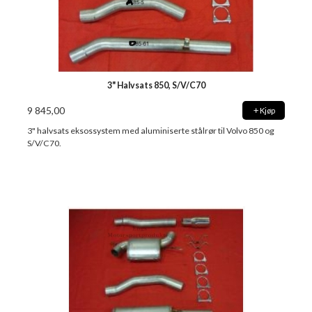
3" Halvsats 850, S/V/C70
9 845,00
Kjøp
3" halvsats eksossystem med aluminiserte stålrør til Volvo 850 og
S/V/C70.