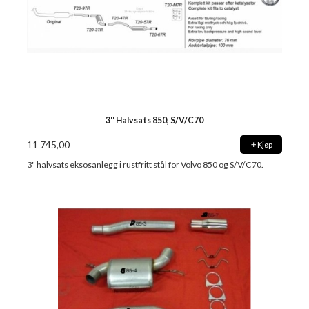
3'' Halvsats 850, S/V/C70
11 745,00
Kjøp
3" halvsats eksosanlegg i rustfritt stål for Volvo 850 og S/V/C70.