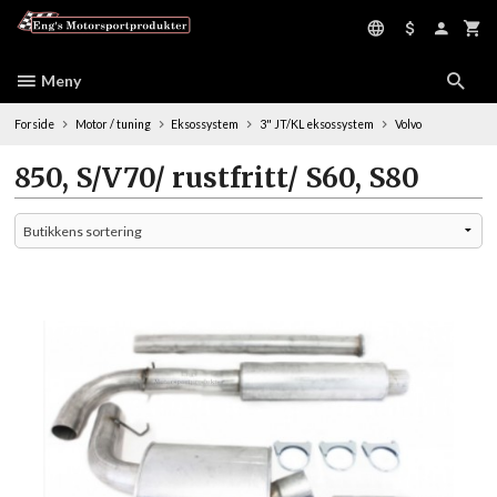
Gå
til
innholdet
Meny
Forside
Motor / tuning
Eksossystem
3" JT/KL eksossystem
Volvo
850, S/V70/ rustfritt/ S60, S80