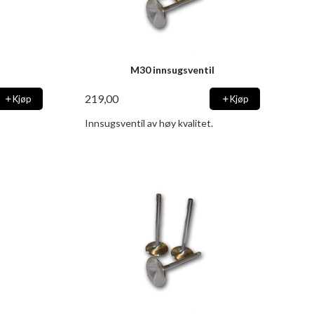
M30 innsugsventil
219,00
Kjøp
Kjøp
Innsugsventil av høy kvalitet.