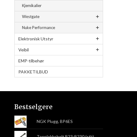
Kjemikalier
Westgate
Nuke Performance
Elektronisk Utstyr
Veibil
EMP-tilbehør
PAKKETILBUD
Bestselgere
NGK Plugg, BP6ES
Topplokksbolt B23-B230 (stk)