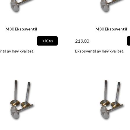
M30 Eksosventil
M30 Eksosventil
219,00
Kjøp
til av høy kvalitet.
Eksosventil av høy kvalitet.