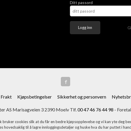
Ditt passord
G
Frakt
Kjøpsbetingelser
Sikkerhet og personvern
Nyhetsbr
er AS Marisagveien 3 2390 Moelv Tlf.
00 47 46 76 44 98
- Foreta
k bruker cookies slik at du får en bedre kjøpsopplevelse og vi kan yte deg bed
s hovedsaklig til å lagre innloggingsdetaljer og huske hva du har puttet i han