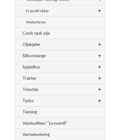
H-profil råder
Motorfeste
Catch tank olje
Oljekjøler
Silikonslange
Spjeldhus
Trakter
Trimchip
Turbo
Tenning
Veivhusfilter/ "pysventil"
Varmeisolering