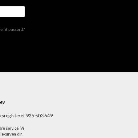
lemt passord?
ev
ksregisteret 925 503 649
re service. Vi
dlekurven din.