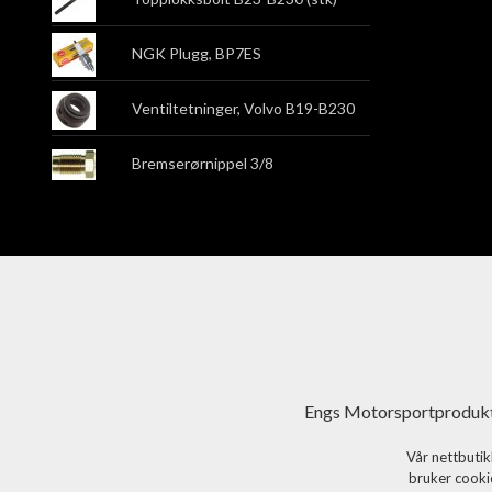
NGK Plugg, BP7ES
Ventiltetninger, Volvo B19-B230
Bremserørnippel 3/8
Engs Motorsportprodukt
Vår nettbutik
bruker cookie