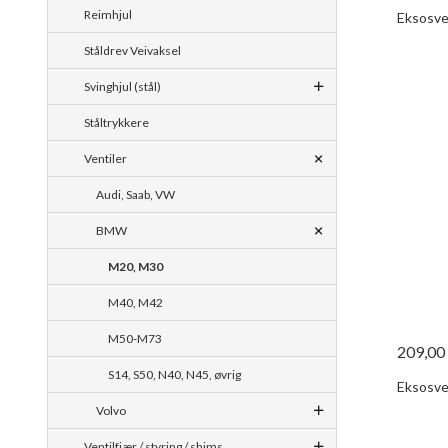
Reimhjul
Eksosven
Ståldrev Veivaksel
Svinghjul (stål)
Ståltrykkere
Ventiler
Audi, Saab, VW
BMW
M20, M30
M40, M42
M50-M73
209,00
S14, S50, N40, N45, øvrig
Eksosven
Volvo
Ventilfjær / styring / shims