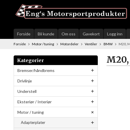
Gå
til
innholdet
Forside
Bli kunde
Om oss
Gavekort
Logg inn
Forside
Motor / tuning
Motordeler
Ventiler
BMW
M20, 
M20,
Kategorier
Bremser/håndbrems
Drivlinje
Understell
Eksteriør / Interiør
Motor / tuning
Adapterplater