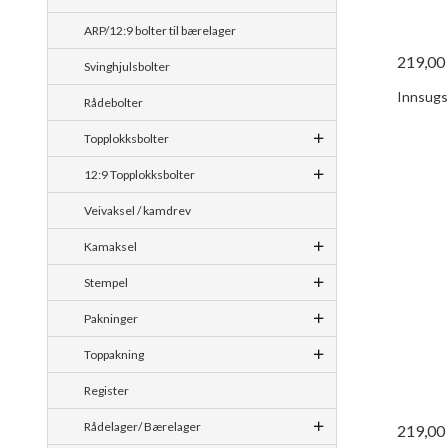
ARP/12:9 bolter til bærelager
219,00
Svinghjulsbolter
Innsugsv
Rådebolter
Topplokksbolter
12:9 Topplokksbolter
Veivaksel / kamdrev
Kamaksel
Stempel
Pakninger
Toppakning
Register
Rådelager/ Bærelager
219,00