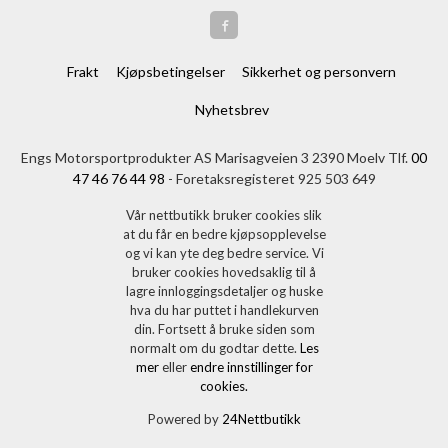
Frakt
Kjøpsbetingelser
Sikkerhet og personvern
Nyhetsbrev
Engs Motorsportprodukter AS Marisagveien 3 2390 Moelv Tlf.
00
47 46 76 44 98
- Foretaksregisteret 925 503 649
Vår nettbutikk bruker cookies slik
at du får en bedre kjøpsopplevelse
og vi kan yte deg bedre service. Vi
bruker cookies hovedsaklig til å
lagre innloggingsdetaljer og huske
hva du har puttet i handlekurven
din. Fortsett å bruke siden som
normalt om du godtar dette.
Les
mer
eller
endre innstillinger for
cookies.
Powered by
24Nettbutikk