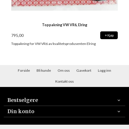
Toppakning VW VR6, Elring
795,00
Kjøp
Toppakning for VW VR6 av kvalitetsprodusenten Elring
Forside
Bli kunde
Om oss
Gavekort
Logg inn
Kontakt oss
Bestselgere
Din konto