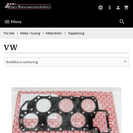
Gå
til
innholdet
Meny
Forside
Motor / tuning
Motordeler
Toppakning
VW