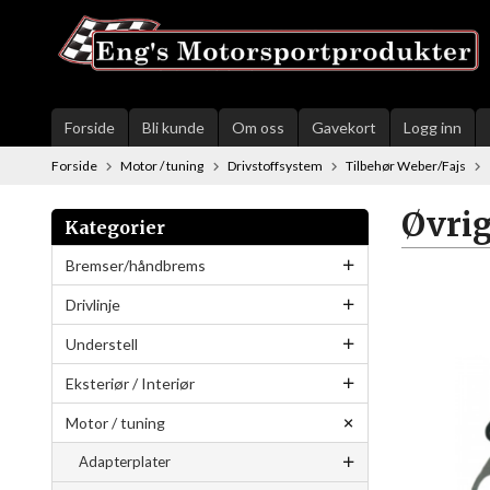
Gå
til
innholdet
Forside
Bli kunde
Om oss
Gavekort
Logg inn
Forside
Motor / tuning
Drivstoffsystem
Tilbehør Weber/Fajs
Øvrig
Kategorier
Bremser/håndbrems
Drivlinje
Understell
Eksteriør / Interiør
Motor / tuning
Adapterplater