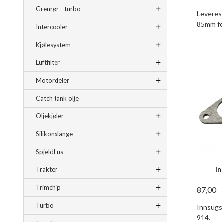
Grenrør - turbo
Leveres
85mm fo
Intercooler
Kjølesystem
Luftfilter
Motordeler
Catch tank olje
Oljekjøler
Silikonslange
Spjeldhus
I
Trakter
Trimchip
87,00
Turbo
Innsugs
914.