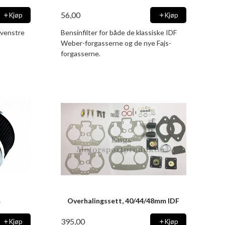
56,00
Kjøp
Kjøp
 venstre
Bensinfilter for både de klassiske IDF
Weber-forgasserne og de nye Fajs-
forgasserne.
m
Overhalingssett, 40/44/48mm IDF
395,00
Kjøp
Kjøp