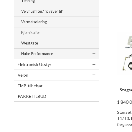
Tenning
Veivhusfilter/ "pysventil"
Varmeisolering
Kjemikalier
Westgate
Nuke Performance
Elektronisk Utstyr
Veibil
EMP-tilbehør
Stags
PAKKETILBUD
1 840,
Stagset
T1/T3. 
forgass