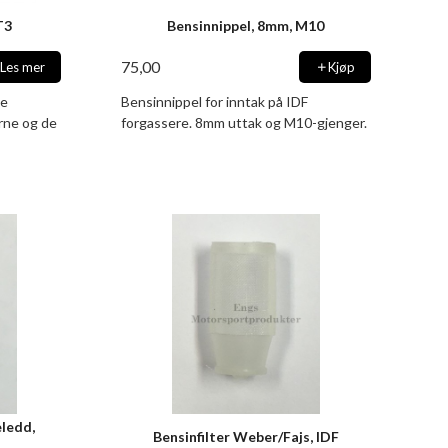
T3
Bensinnippel, 8mm, M10
75,00
Les mer
Kjøp
de
Bensinnippel for inntak på IDF
rne og de
forgassere. 8mm uttak og M10-gjenger.
eledd,
Bensinfilter Weber/Fajs, IDF