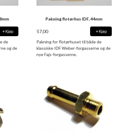
 48mm
Pakning flotørhus IDF, 44mm
57,00
Kjøp
Kjøp
de de
Pakning for flotørhuset til både de
rne og de
klassiske IDF Weber-forgasserne og de
nye Fajs-forgasserne.