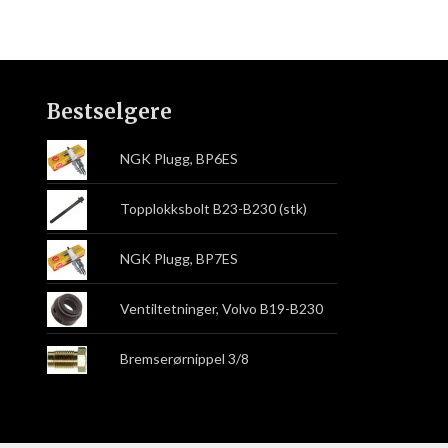
Bestselgere
NGK Plugg, BP6ES
Topplokksbolt B23-B230 (stk)
NGK Plugg, BP7ES
Ventiltetninger, Volvo B19-B230
Bremserørnippel 3/8