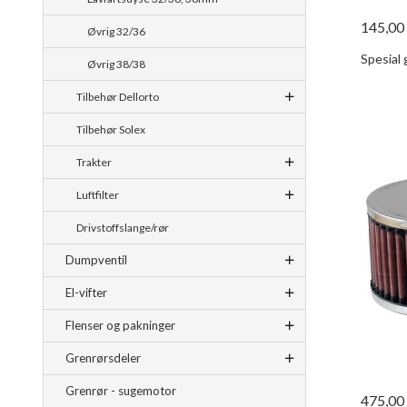
145,00
Øvrig 32/36
Spesial
Øvrig 38/38
Tilbehør Dellorto
Tilbehør Solex
Trakter
Luftfilter
Drivstoffslange/rør
Dumpventil
El-vifter
Flenser og pakninger
Grenrørsdeler
Grenrør - sugemotor
475,00