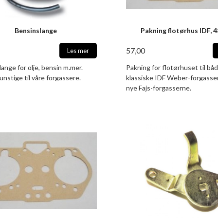
Bensinslange
Pakning flotørhus IDF,
57,00
Les mer
ange for olje, bensin m.mer.
Pakning for flotørhuset til bå
unstige til våre forgassere.
klassiske IDF Weber-forgasse
nye Fajs-forgasserne.