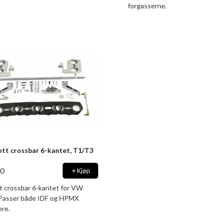
forgasserne.
ett crossbar 6-kantet, T1/T3
00
Kjøp
t crossbar 6-kantet for VW
Passer både IDF og HPMX
ere.