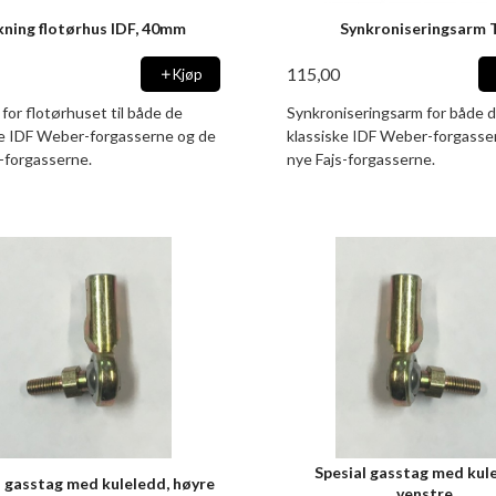
kning flotørhus IDF, 40mm
Synkroniseringsarm 
115,00
Kjøp
for flotørhuset til både de
Synkroniseringsarm for både 
ke IDF Weber-forgasserne og de
klassiske IDF Weber-forgasse
s-forgasserne.
nye Fajs-forgasserne.
Spesial gasstag med kul
l gasstag med kuleledd, høyre
venstre