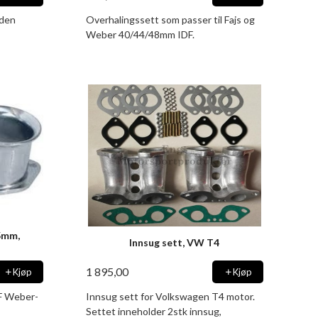
gden
Overhalingssett som passer til Fajs og
Weber 40/44/48mm IDF.
55mm,
Innsug sett, VW T4
1 895,00
Kjøp
Kjøp
DF Weber-
Innsug sett for Volkswagen T4 motor.
Settet inneholder 2stk innsug,