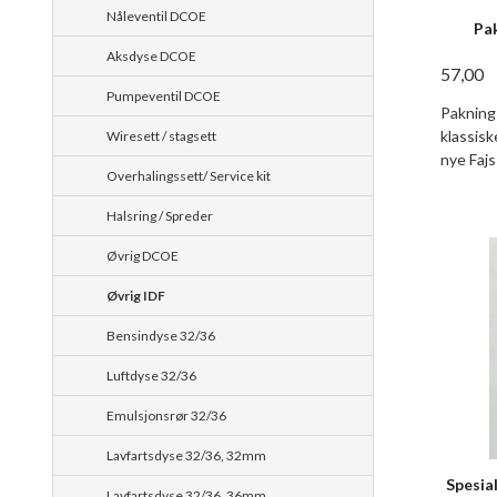
Nåleventil DCOE
Pa
Aksdyse DCOE
57,00
Pumpeventil DCOE
Pakning 
klassis
Wiresett / stagsett
nye Faj
Overhalingssett/ Service kit
Halsring / Spreder
Øvrig DCOE
Øvrig IDF
Bensindyse 32/36
Luftdyse 32/36
Emulsjonsrør 32/36
Lavfartsdyse 32/36, 32mm
Spesia
Lavfartsdyse 32/36, 36mm