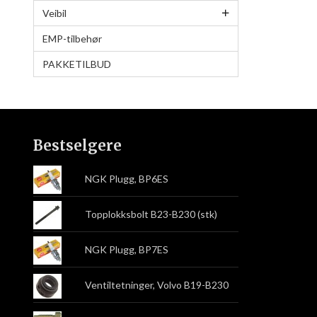
Veibil
EMP-tilbehør
PAKKETILBUD
Bestselgere
NGK Plugg, BP6ES
Topplokksbolt B23-B230 (stk)
NGK Plugg, BP7ES
Ventiltetninger, Volvo B19-B230