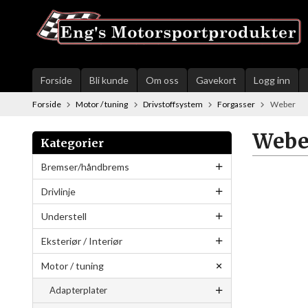
Gå
til
innholdet
Forside
Bli kunde
Om oss
Gavekort
Logg inn
Forside
Motor / tuning
Drivstoffsystem
Forgasser
Weber
Webe
Kategorier
Bremser/håndbrems
Drivlinje
Understell
Eksteriør / Interiør
Motor / tuning
Adapterplater