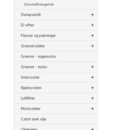
Drivstoffslange/rør
Dumpventil
El-vifter
Flenser og pakninger
Grenrørsdeler
Grenrør - sugemotor
Grenrør - turbo
Intercooler
Kjølesystem
Luftfilter
Motordeler
Catch tank olje
Oljekjøler