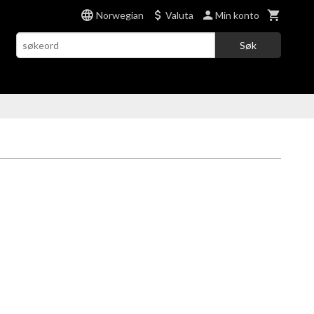
Norwegian
Valuta
Min konto
Søk