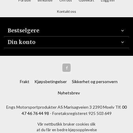
Forside
Bli kunde
Om oss
Gavekort
Logg inn
Kontakt oss
Bestselgere
Din konto
Frakt
Kjøpsbetingelser
Sikkerhet og personvern
Nyhetsbrev
Engs Motorsportprodukter AS Marisagveien 3 2390 Moelv Tlf.
00
47 46 76 44 98
- Foretaksregisteret 925 503 649
Vår nettbutikk bruker cookies slik
at du får en bedre kjøpsopplevelse