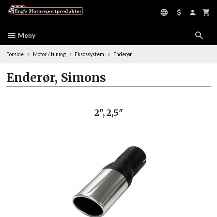
Gå
til
innholdet
Meny
Forside
Motor / tuning
Eksossystem
Enderør
Enderør, Simons
2", 2,5"