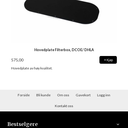
Hovedplate Filterbox, DCOE/ DHLA
575,00
Kjøp
Hovedplate av høy kvalitet.
Forside
Bli kunde
Om oss
Gavekort
Logg inn
Kontakt oss
Bestselgere