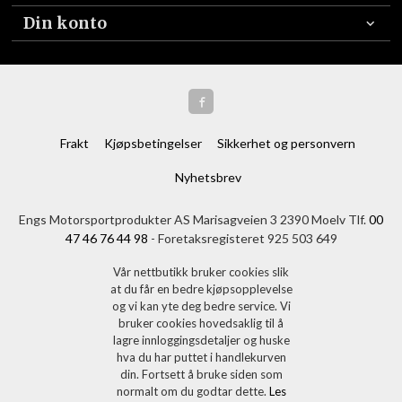
Din konto
Frakt
Kjøpsbetingelser
Sikkerhet og personvern
Nyhetsbrev
Engs Motorsportprodukter AS Marisagveien 3 2390 Moelv Tlf.
00
47 46 76 44 98
- Foretaksregisteret 925 503 649
Vår nettbutikk bruker cookies slik
at du får en bedre kjøpsopplevelse
og vi kan yte deg bedre service. Vi
bruker cookies hovedsaklig til å
lagre innloggingsdetaljer og huske
hva du har puttet i handlekurven
din. Fortsett å bruke siden som
normalt om du godtar dette.
Les