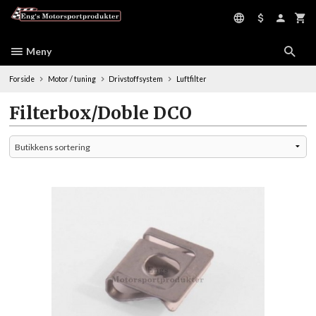
Gå
til
innholdet
Meny
Forside
Motor / tuning
Drivstoffsystem
Luftfilter
Filterbox/Doble DCO