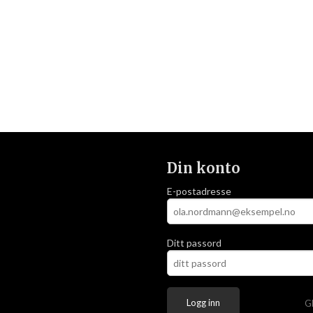
Din konto
E-postadresse
Ditt passord
G