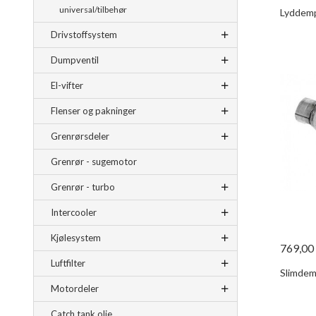
universal/tilbehør
Lyddemp
Drivstoffsystem
Dumpventil
El-vifter
Flenser og pakninger
Grenrørsdeler
Grenrør - sugemotor
Grenrør - turbo
Intercooler
Kjølesystem
769,00
Luftfilter
Slimdemp
Motordeler
Catch tank olje