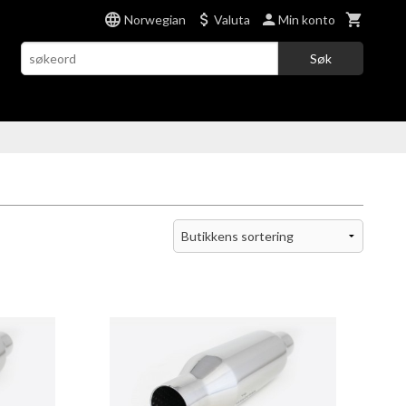
Norwegian
Valuta
Min konto
Søk