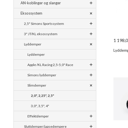
AN-koblinger og slanger
Eksossystem
2,5" Simons Sportssystem
3" JT/KL eksossystem
1 198,
Lyddemper
Lyddemp
Lyddemper
Apple /KL Racing 2,5-5,0" Race
Simons lyddemper
Slimdemper
2,0", 2,25", 2,5"
3,0", 3,5", 4"
Effektdemper
Sluttdemper/japsedempere