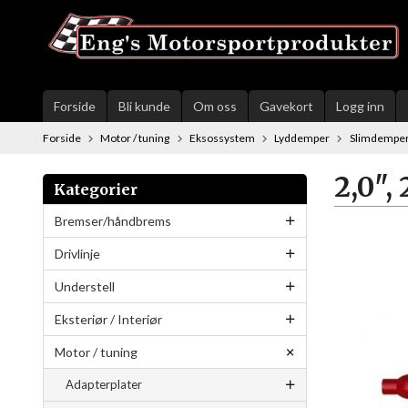
Gå
til
innholdet
Forside
Bli kunde
Om oss
Gavekort
Logg inn
Forside
Motor / tuning
Eksossystem
Lyddemper
Slimdempe
2,0", 
Kategorier
Bremser/håndbrems
Drivlinje
Understell
Eksteriør / Interiør
Motor / tuning
Adapterplater