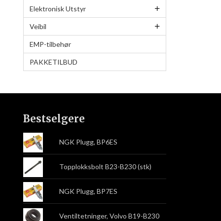
Elektronisk Utstyr
Veibil
EMP-tilbehør
PAKKETILBUD
Bestselgere
NGK Plugg, BP6ES
Topplokksbolt B23-B230 (stk)
NGK Plugg, BP7ES
Ventiltetninger, Volvo B19-B230