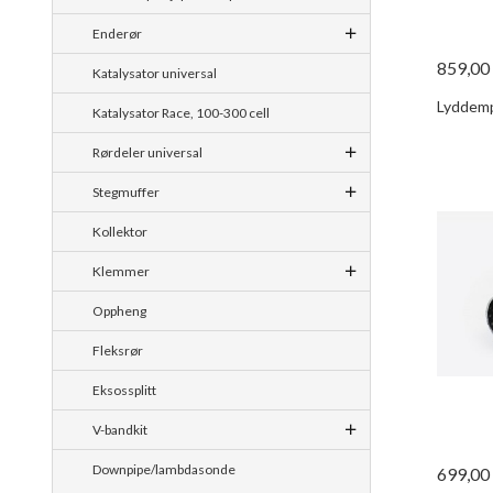
Enderør
859,00
Katalysator universal
Lyddemp
Katalysator Race, 100-300 cell
Rørdeler universal
Stegmuffer
Kollektor
Klemmer
Oppheng
Fleksrør
Eksossplitt
V-bandkit
Downpipe/lambdasonde
699,00