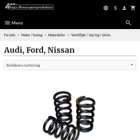
Gå
til
innholdet
Meny
Forside
Motor / tuning
Motordeler
Ventilfjær / styring / shims
Audi, Ford, Nissan