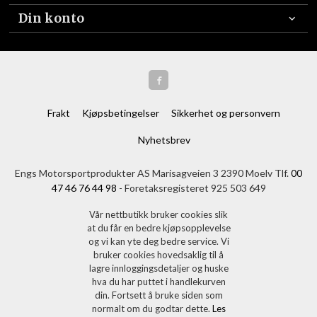
Din konto
Frakt
Kjøpsbetingelser
Sikkerhet og personvern
Nyhetsbrev
Engs Motorsportprodukter AS Marisagveien 3 2390 Moelv Tlf.
00
47 46 76 44 98
- Foretaksregisteret 925 503 649
Vår nettbutikk bruker cookies slik
at du får en bedre kjøpsopplevelse
og vi kan yte deg bedre service. Vi
bruker cookies hovedsaklig til å
lagre innloggingsdetaljer og huske
hva du har puttet i handlekurven
din. Fortsett å bruke siden som
normalt om du godtar dette.
Les