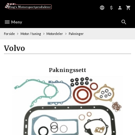
Gå
til
innholdet
Meny
Forside
Motor / tuning
Motordeler
Pakninger
Volvo
Pakningssett