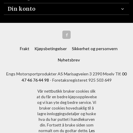
Din konto
Frakt
Kjøpsbetingelser
Sikkerhet og personvern
Nyhetsbrev
Engs Motorsportprodukter AS Marisagveien 3 2390 Moelv Tlf.
00
47 46 76 44 98
- Foretaksregisteret 925 503 649
Vår nettbutikk bruker cookies slik
at du får en bedre kjøpsopplevelse
og vi kan yte deg bedre service. Vi
bruker cookies hovedsaklig til å
lagre innloggingsdetaljer og huske
hva du har puttet i handlekurven
din. Fortsett å bruke siden som
normalt om du godtar dette.
Les