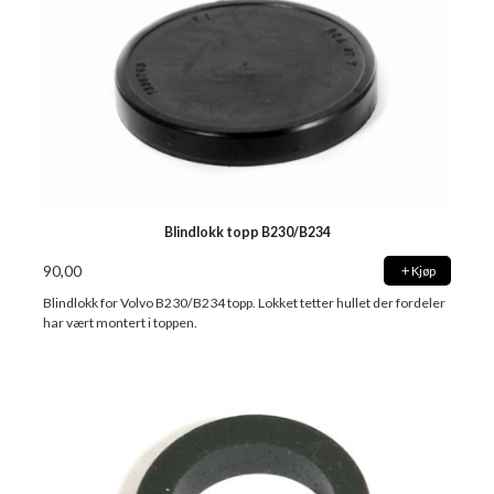
Blindlokk topp B230/B234
90,00
Kjøp
Blindlokk for Volvo B230/B234 topp. Lokket tetter hullet der fordeler
har vært montert i toppen.