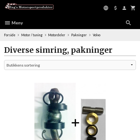
Gå
til
innholdet
Meny
Forside
Motor / tuning
Motordeler
Pakninger
Volvo
Diverse simring, pakninger