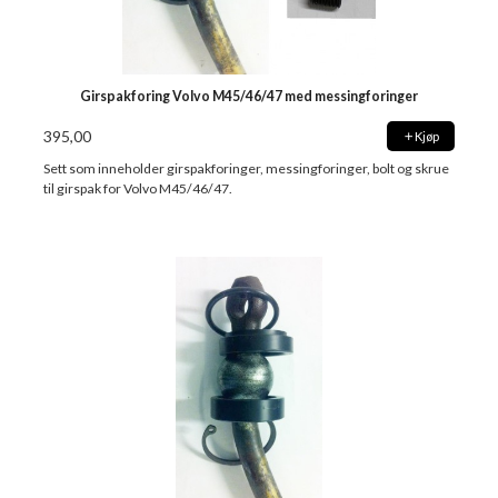
Girspakforing Volvo M45/46/47 med messingforinger
395,00
Kjøp
Sett som inneholder girspakforinger, messingforinger, bolt og skrue
til girspak for Volvo M45/46/47.