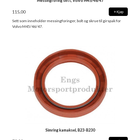
Messingforing sett, Volvo M45/46/47
115,00
Kjøp
Sett som inneholder messingforinger, bolt og skrue til girspak for
Volvo M45/46/47.
Simring kamaksel, B23-B230