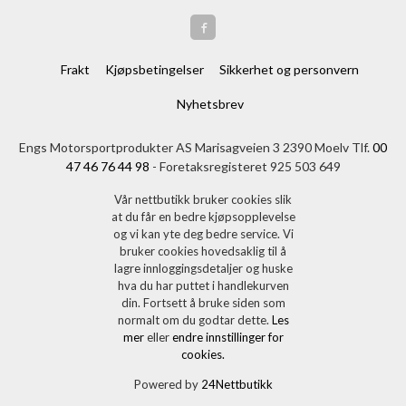
Frakt
Kjøpsbetingelser
Sikkerhet og personvern
Nyhetsbrev
Engs Motorsportprodukter AS Marisagveien 3 2390 Moelv Tlf.
00
47 46 76 44 98
- Foretaksregisteret 925 503 649
Vår nettbutikk bruker cookies slik
at du får en bedre kjøpsopplevelse
og vi kan yte deg bedre service. Vi
bruker cookies hovedsaklig til å
lagre innloggingsdetaljer og huske
hva du har puttet i handlekurven
din. Fortsett å bruke siden som
normalt om du godtar dette.
Les
mer
eller
endre innstillinger for
cookies.
Powered by
24Nettbutikk