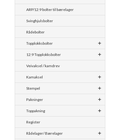
ARP/12:9 bolter til bærelager
Svinghjulsbolter
Rådebolter
Topplokksbolter
12:9 Topplokksbolter
Veivaksel / kamdrev
Kamaksel
Stempel
Pakninger
Toppakning
Register
Rådelager/ Bærelager