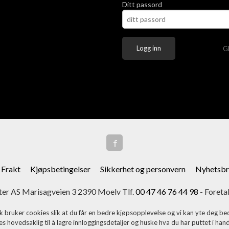
Ditt passord
G
Frakt
Kjøpsbetingelser
Sikkerhet og personvern
Nyhetsbr
er AS Marisagveien 3 2390 Moelv Tlf.
00 47 46 76 44 98
- Foreta
k bruker cookies slik at du får en bedre kjøpsopplevelse og vi kan yte deg bed
s hovedsaklig til å lagre innloggingsdetaljer og huske hva du har puttet i han