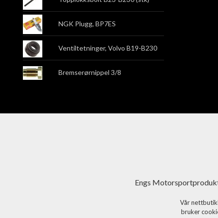
NGK Plugg, BP7ES
Ventiltetninger, Volvo B19-B230
Bremserørnippel 3/8
Engs Motorsportprodukt
Vår nettbutik
bruker cookie