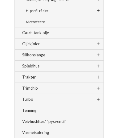
H-profil råder
Motorfeste
Catch tank olje
Oljekjøler
Silikonslange
Spjeldhus
Trakter
Trimchip
Turbo
Tenning
Veivhusfilter/ "pysventil"
Varmeisolering