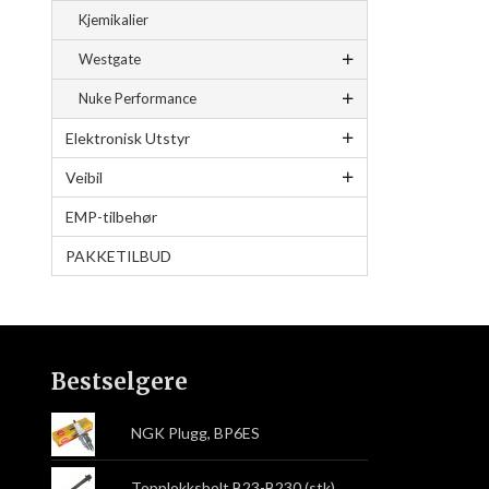
Kjemikalier
Westgate
Nuke Performance
Elektronisk Utstyr
Veibil
EMP-tilbehør
PAKKETILBUD
Bestselgere
NGK Plugg, BP6ES
Topplokksbolt B23-B230 (stk)