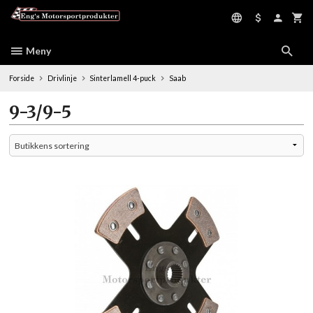
Gå
til
innholdet
Meny
Forside
Drivlinje
Sinterlamell 4-puck
Saab
9-3/9-5