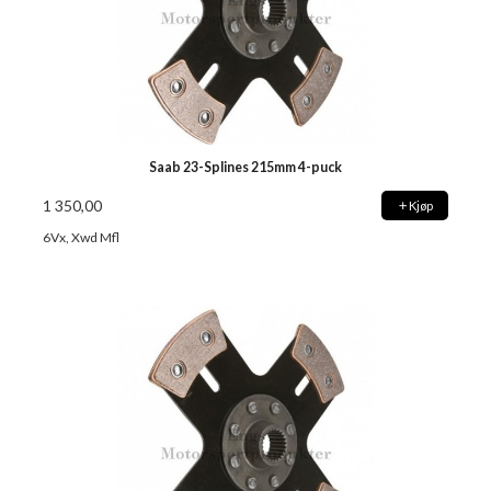
Saab 23-Splines 215mm 4-puck
1 350,00
Kjøp
6Vx, Xwd Mfl