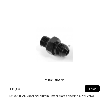
M10x1 til AN6
110,00
Kjøp
M10x1 til AN6 kobling i aluminium for blant annet innsug til Volvo.