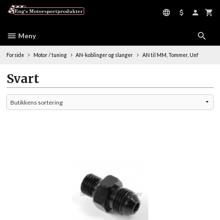
Gå
til
innholdet
Meny
Forside
Motor / tuning
AN-koblinger og slanger
AN til MM, Tommer, Unf
Svart