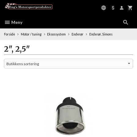
Gå
til
innholdet
Meny
Forside
Motor / tuning
Eksossystem
Enderør
Enderør, Simons
2", 2,5"