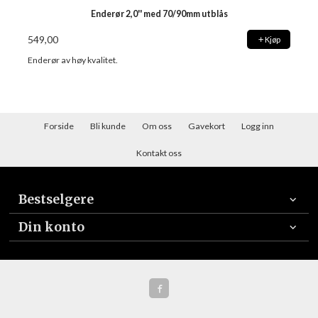
Enderør 2,0'' med 70/90mm utblås
549,00
Kjøp
Enderør av høy kvalitet.
Forside
Bli kunde
Om oss
Gavekort
Logg inn
Kontakt oss
Bestselgere
Din konto