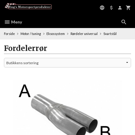
Gå
til
innholdet
Meny
Forside
Motor / tuning
Eksossystem
Rørdeler universal
Svartstål
Fordelerrør