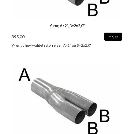
Y-rør, A=2", B=2x2,0"
395,00
Kjøp
Y-rør av høy kvalitet i størrelsen A=2" og B=2x2,0"