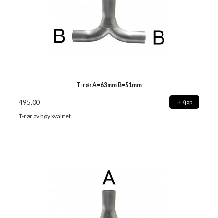
T-rør A=63mm B=51mm
495,00
Kjøp
T-rør av høy kvalitet.