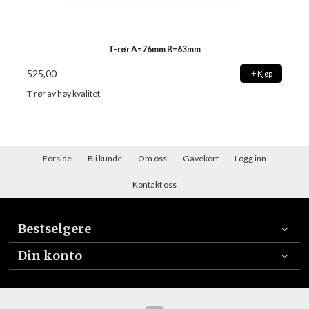
T-rør A=76mm B=63mm
525,00
Kjøp
T-rør av høy kvalitet.
Forside
Bli kunde
Om oss
Gavekort
Logg inn
Kontakt oss
Bestselgere
Din konto