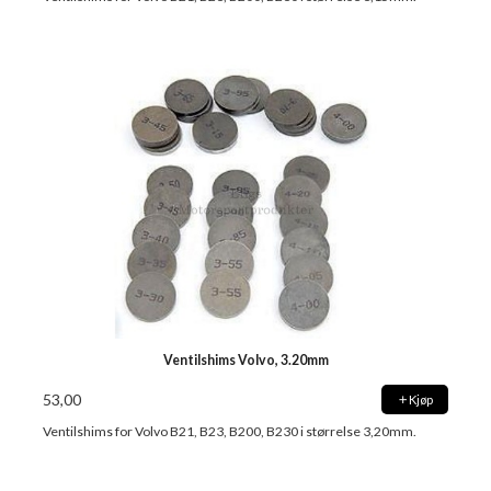
Ventilshims Volvo, 3.20mm
53,00
Kjøp
Ventilshims for Volvo B21, B23, B200, B230 i størrelse 3,20mm.