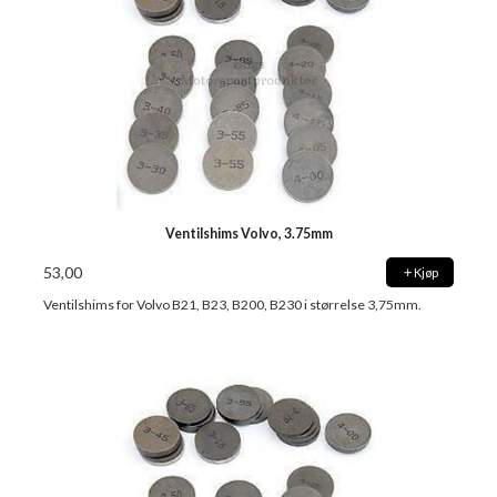
Ventilshims Volvo, 3.75mm
53,00
Kjøp
Ventilshims for Volvo B21, B23, B200, B230 i størrelse 3,75mm.