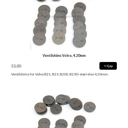
Ventilshims Volvo, 4.20mm
53,00
Kjøp
Ventilshims for Volvo B21, B23, B200, B230 i størrelse 4,20mm.