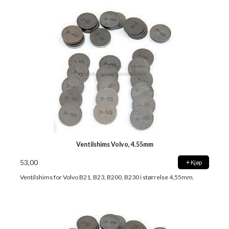
Ventilshims Volvo, 4.55mm
53,00
Kjøp
Ventilshims for Volvo B21, B23, B200, B230 i størrelse 4,55mm.