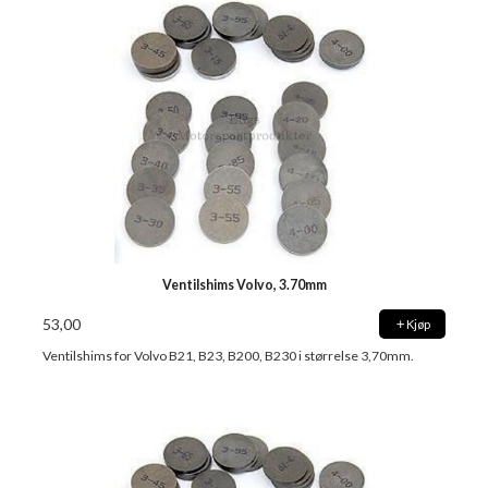
Ventilshims Volvo, 3.70mm
53,00
Kjøp
Ventilshims for Volvo B21, B23, B200, B230 i størrelse 3,70mm.