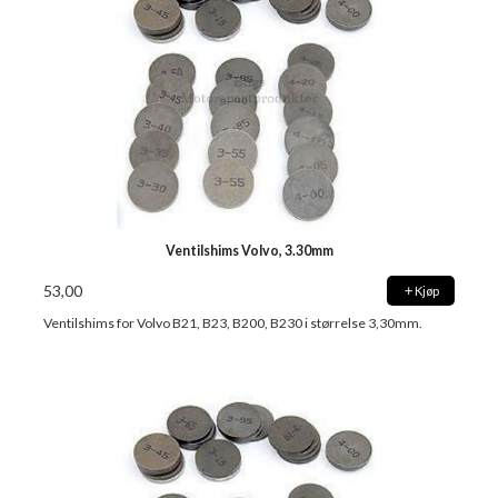
Ventilshims Volvo, 3.30mm
53,00
Kjøp
Ventilshims for Volvo B21, B23, B200, B230 i størrelse 3,30mm.