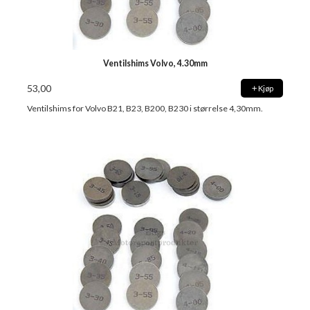
Ventilshims Volvo, 4.30mm
53,00
Kjøp
Ventilshims for Volvo B21, B23, B200, B230 i størrelse 4,30mm.