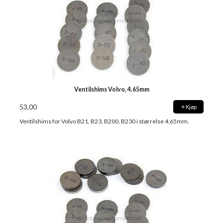
Ventilshims Volvo, 4.65mm
53,00
Kjøp
Ventilshims for Volvo B21, B23, B200, B230 i størrelse 4,65mm.