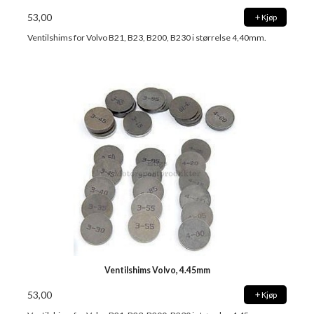
53,00
Kjøp
Ventilshims for Volvo B21, B23, B200, B230 i størrelse 4,40mm.
Ventilshims Volvo, 4.45mm
53,00
Kjøp