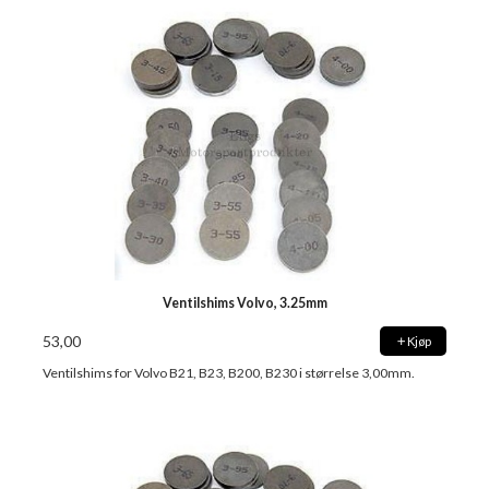
Ventilshims Volvo, 3.25mm
53,00
Kjøp
Ventilshims for Volvo B21, B23, B200, B230 i størrelse 3,00mm.