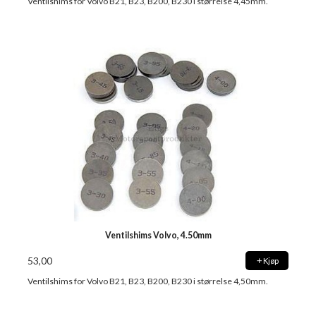
Ventilshims for Volvo B21, B23, B200, B230 i størrelse 4,45mm.
Ventilshims Volvo, 4.50mm
53,00
Kjøp
Ventilshims for Volvo B21, B23, B200, B230 i størrelse 4,50mm.