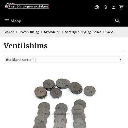
Gå
til
innholdet
Meny
Forside
Motor / tuning
Motordeler
Ventilfjær / styring / shims
Volvo
Ventilshims