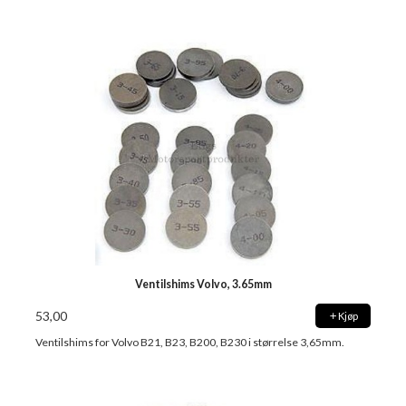
Ventilshims Volvo, 3.65mm
53,00
Kjøp
Ventilshims for Volvo B21, B23, B200, B230 i størrelse 3,65mm.