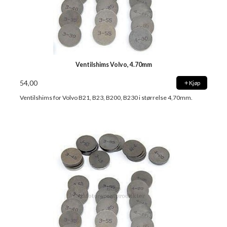
Ventilshims Volvo, 4.70mm
54,00
Kjøp
Ventilshims for Volvo B21, B23, B200, B230 i størrelse 4,70mm.