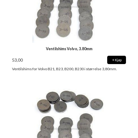
Ventilshims Volvo, 3.80mm
53,00
Kjøp
Ventilshims for Volvo B21, B23, B200, B230 i størrelse 3,80mm.