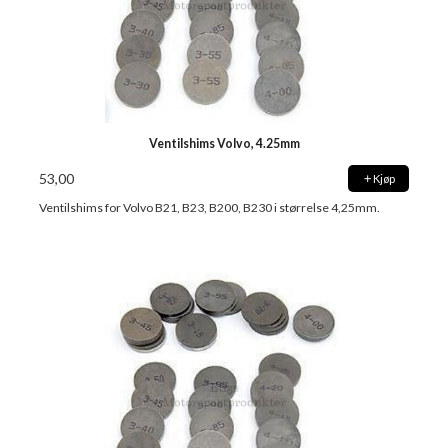
Ventilshims Volvo, 4.25mm
53,00
Kjøp
Ventilshims for Volvo B21, B23, B200, B230 i størrelse 4,25mm.