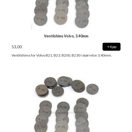
Ventilshims Volvo, 3.40mm
53,00
Kjøp
Ventilshims for Volvo B21, B23, B200, B230 i størrelse 3,40mm.