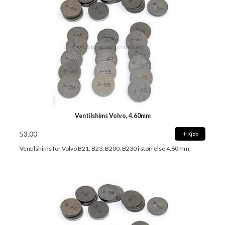
Ventilshims Volvo, 4.60mm
53,00
Kjøp
Ventilshims for Volvo B21, B23, B200, B230 i størrelse 4,60mm.