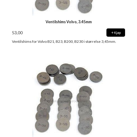
Ventilshims Volvo, 3.45mm
53,00
Kjøp
Ventilshims for Volvo B21, B23, B200, B230 i størrelse 3,45mm.