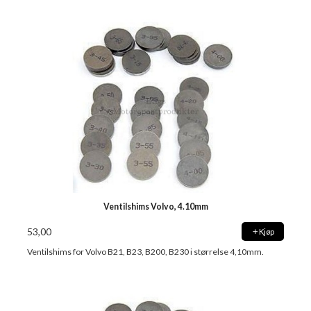
Ventilshims Volvo, 4.10mm
53,00
Kjøp
Ventilshims for Volvo B21, B23, B200, B230 i størrelse 4,10mm.