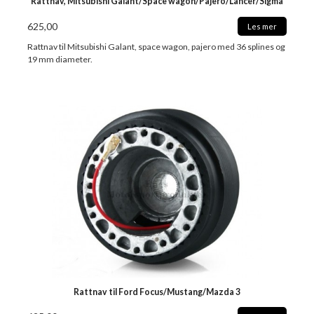
Rattnav, Mitsubishi Galant/Space wagon/Pajero/Lancer/Sigma
625,00
Les mer
Rattnav til Mitsubishi Galant, space wagon, pajero med 36 splines og
19 mm diameter.
Rattnav til Ford Focus/Mustang/Mazda 3