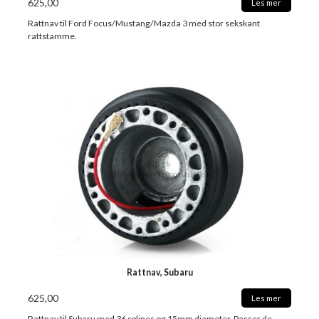
625,00
Les mer
Rattnav til Ford Focus/Mustang/Mazda 3 med stor sekskant
rattstamme.
Rattnav, Subaru
625,00
Les mer
Rattnav til Subaru med 36 splines og 15mm diameter. Passer de