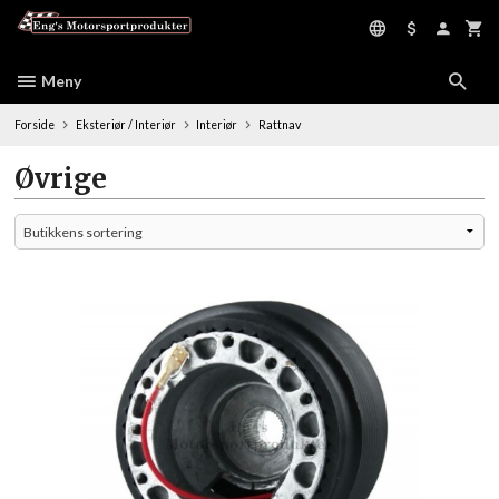
Gå
til
innholdet
Meny
Forside
Eksteriør / Interiør
Interiør
Rattnav
Øvrige