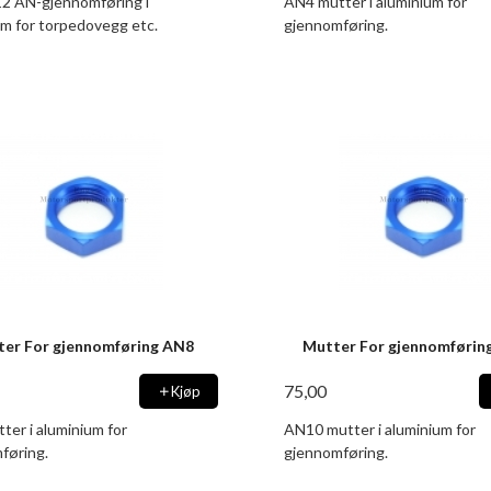
2 AN-gjennomføring i
AN4 mutter i aluminium for
um for torpedovegg etc.
gjennomføring.
ter For gjennomføring AN8
Mutter For gjennomførin
75,00
Kjøp
ter i aluminium for
AN10 mutter i aluminium for
føring.
gjennomføring.