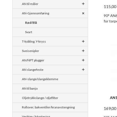
AN til måler
115,00
AN-Gjennomføring
90° AN6
for tor
Rød/Blå
Svart
T-kobling, Y-kryss
Sveisenipler
AN/NPT plugger
AN slangefeste
AN-slange/slangeklemme
AN til banjo
AN1
Oljetrykkslange / oljefilter
Rollover, bakventiler/kranavstengning
169,00
Verktøy / Montering