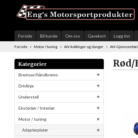
Gå
til
innholdet
Forside
Bli kunde
Om oss
Gavekort
Logg inn
Forside
Motor / tuning
AN-koblinger og slanger
AN-Gjennomfør
Rød/
Kategorier
Bremser/håndbrems
Drivlinje
Understell
Eksteriør / Interiør
Motor / tuning
Adapterplater