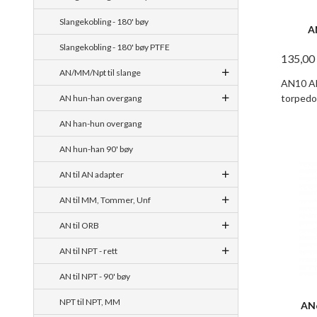
Slangekobling - 180' bøy
A
Slangekobling - 180' bøy PTFE
135,00
AN/MM/Npt til slange
AN10 AN
torpedo
AN hun-han overgang
AN han-hun overgang
AN hun-han 90' bøy
AN til AN adapter
AN til MM, Tommer, Unf
AN til ORB
AN til NPT - rett
AN til NPT - 90' bøy
NPT til NPT, MM
AN6