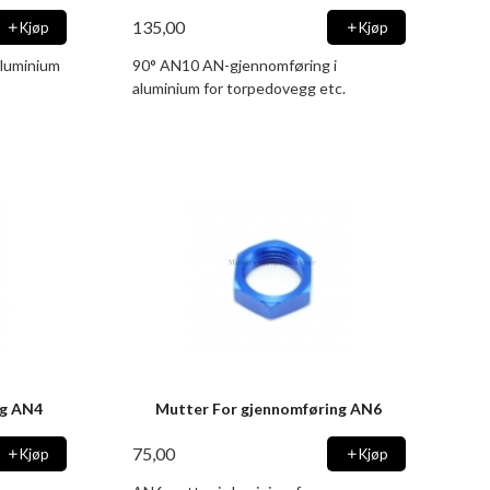
135,00
Kjøp
Kjøp
aluminium
90° AN10 AN-gjennomføring i
aluminium for torpedovegg etc.
ng AN4
Mutter For gjennomføring AN6
75,00
Kjøp
Kjøp