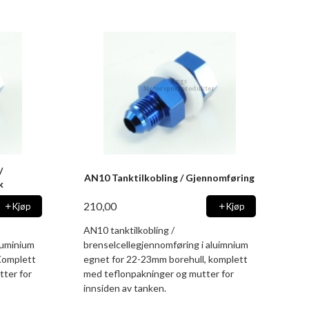
/
AN10 Tanktilkobling / Gjennomføring
k
210,00
Kjøp
Kjøp
AN10 tanktilkobling /
luminium
brenselcellegjennomføring i aluimnium
Komplett
egnet for 22-23mm borehull, komplett
tter for
med teflonpakninger og mutter for
innsiden av tanken.