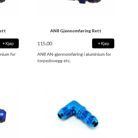
ett
AN8 Gjennomføring Rett
115,00
Kjøp
Kjøp
nium for
AN8 AN-gjennomføring i aluminium for
torpedovegg etc.