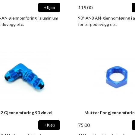
119,00
Kjøp
 AN-gjennomføring i aluminium
90° AN8 AN-gjennomføring i 
pedovegg etc.
for torpedovegg etc.
2 Gjennomføring 90 vinkel
Mutter For gjennomføri
75,00
Kjøp