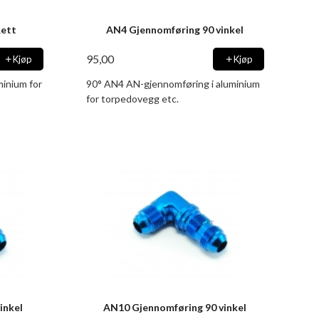
Rett
AN4 Gjennomføring 90 vinkel
95,00
Kjøp
Kjøp
inium for
90° AN4 AN-gjennomføring i aluminium
for torpedovegg etc.
inkel
AN10 Gjennomføring 90 vinkel