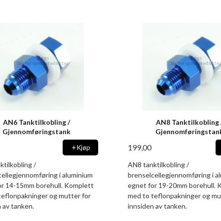
AN6 Tanktilkobling /
AN8 Tanktilkobling 
Gjennomføringstank
Gjennomføringstan
199,00
Kjøp
tilkobling /
AN8 tanktilkobling /
cellegjennomføring i aluminium
brenselcellegjennomføring i a
or 14-15mm borehull. Komplett
egnet for 19-20mm borehull. 
teflonpakninger og mutter for
med to teflonpakninger og mu
 av tanken.
innsiden av tanken.