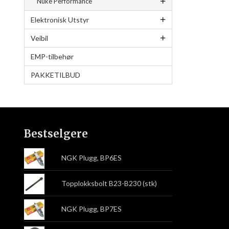
Nuke Performance
Elektronisk Utstyr
Veibil
EMP-tilbehør
PAKKETILBUD
Bestselgere
NGK Plugg, BP6ES
Topplokksbolt B23-B230 (stk)
NGK Plugg, BP7ES