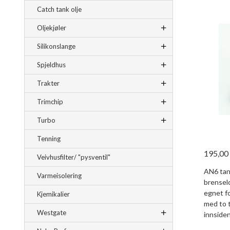
Catch tank olje
Oljekjøler
Silikonslange
Spjeldhus
Trakter
Trimchip
Turbo
Tenning
195,00
Veivhusfilter/ "pysventil"
AN6 tank
Varmeisolering
brensel
egnet f
Kjemikalier
med to 
Westgate
innsiden