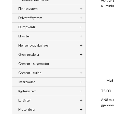
90° AN1
alumini
Eksossystem
Drivstoffsystem
Dumpventil
El-vifter
Flenser og pakninger
Grenrørsdeler
Grenrør - sugemotor
Grenrør - turbo
Mut
Intercooler
75,00
Kjølesystem
AN8 mut
Luftfilter
gjennom
Motordeler