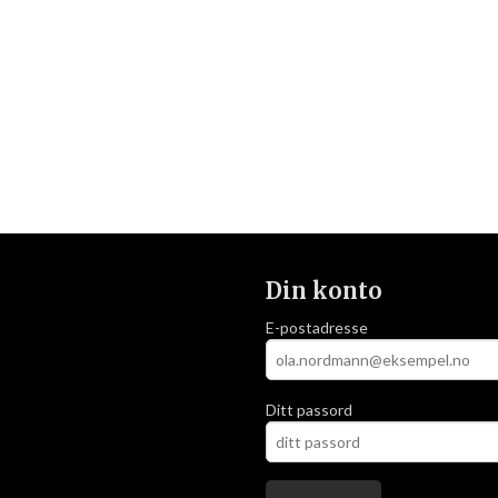
Din konto
E-postadresse
Ditt passord