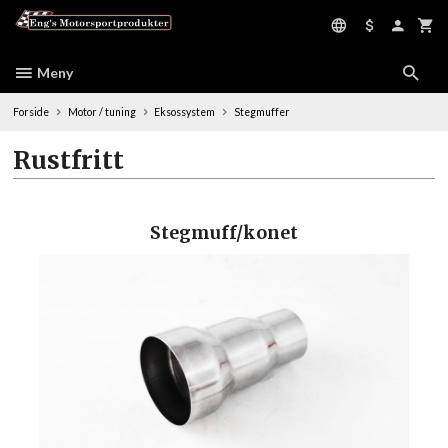
Gå
til
innholdet
Meny
Forside
Motor / tuning
Eksossystem
Stegmuffer
Rustfritt
Stegmuff/konet