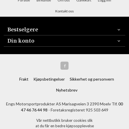
Forside
Bli kunde
Om oss
Gavekort
Logg inn
Kontakt oss
Bestselgere
Din konto
Frakt
Kjøpsbetingelser
Sikkerhet og personvern
Nyhetsbrev
Engs Motorsportprodukter AS Marisagveien 3 2390 Moelv Tlf.
00
47 46 76 44 98
- Foretaksregisteret 925 503 649
Vår nettbutikk bruker cookies slik
at du får en bedre kjøpsopplevelse