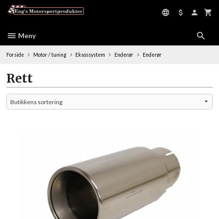
Gå
til
innholdet
Meny
Forside
Motor / tuning
Eksossystem
Enderør
Enderør
Rett