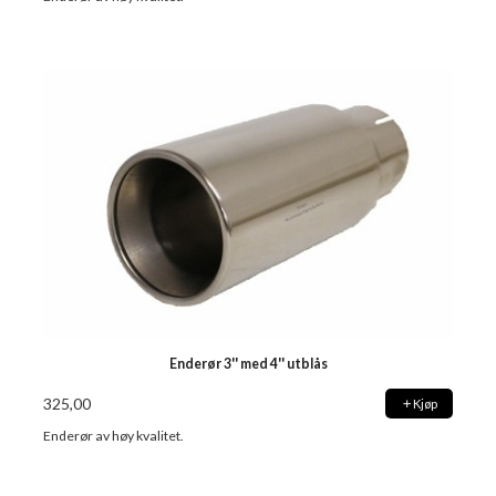
Enderør 3'' med 4'' utblås
325,00
Kjøp
Enderør av høy kvalitet.