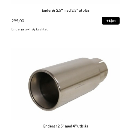
Enderør 2,5'' med 3,5'' utblås
295,00
Kjøp
Enderør av høy kvalitet.
Enderør 2,5'' med 4'' utblås