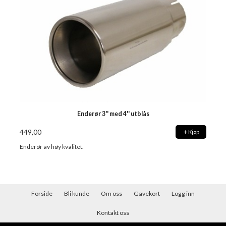
Enderør 3'' med 4'' utblås
449,00
Kjøp
Enderør av høy kvalitet.
Forside
Bli kunde
Om oss
Gavekort
Logg inn
Kontakt oss