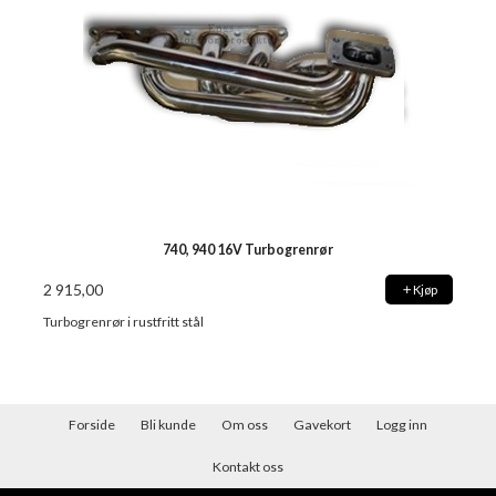
740, 940 16V Turbogrenrør
2 915,00
Kjøp
Turbogrenrør i rustfritt stål
Forside
Bli kunde
Om oss
Gavekort
Logg inn
Kontakt oss