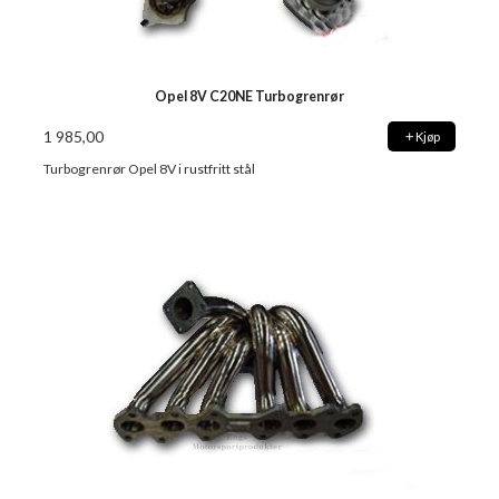
Opel 8V C20NE Turbogrenrør
1 985,00
Kjøp
Turbogrenrør Opel 8V i rustfritt stål