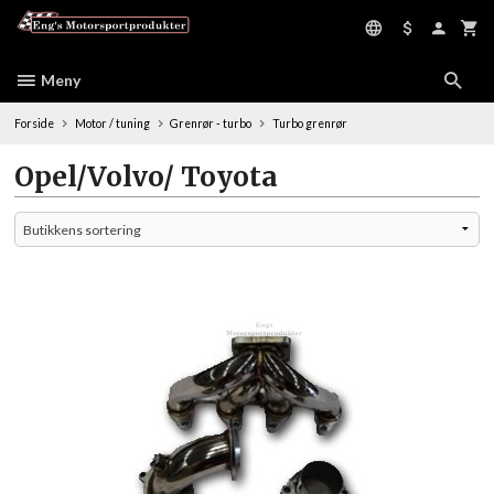
Gå
til
innholdet
Meny
Forside
Motor / tuning
Grenrør - turbo
Turbo grenrør
Opel/Volvo/ Toyota