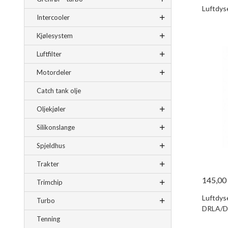
Rabatt
Luftdys
Intercooler
Kjølesystem
Luftfilter
Motordeler
Catch tank olje
Oljekjøler
Silikonslange
Spjeldhus
Trakter
145,00
Trimchip
Luftdys
Turbo
DRLA/D
Tenning