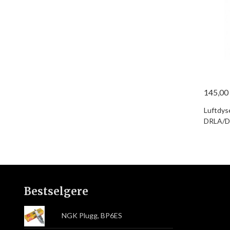
145,00
Luftdys
DRLA/D
Bestselgere
NGK Plugg, BP6ES