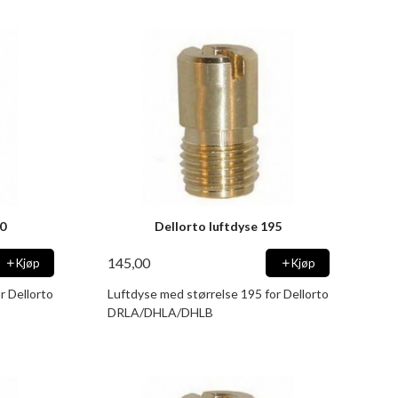
90
Dellorto luftdyse 195
145,00
Kjøp
Kjøp
r Dellorto
Luftdyse med størrelse 195 for Dellorto
DRLA/DHLA/DHLB