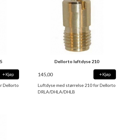
05
Dellorto luftdyse 210
145,00
Kjøp
Kjøp
r Dellorto
Luftdyse med størrelse 210 for Dellorto
DRLA/DHLA/DHLB