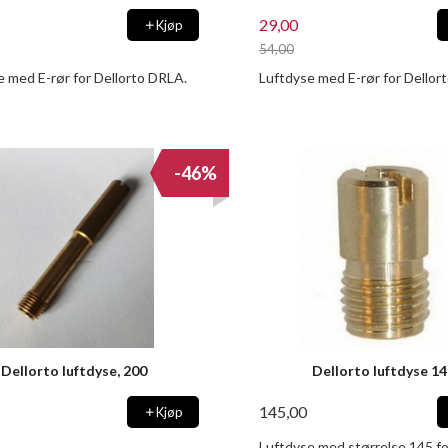
29,00
Kjøp
54,00
Rabatt
e med E-rør for Dellorto DRLA.
Luftdyse med E-rør for Dellor
-46%
Dellorto luftdyse, 200
Dellorto luftdyse 1
145,00
Kjøp
Luftdyse med størrelse 145 fo