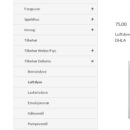
Forgasser
Spjeldhus
75,00
Innsug
Luftdys
DHLA
Tilbehør
Tilbehør Weber/Fajs
Tilbehør Dellorto
Bensindyse
Luftdyse
Lavfartsdyse
Emulsjonsrør
Nåleventil
Pumpeventil