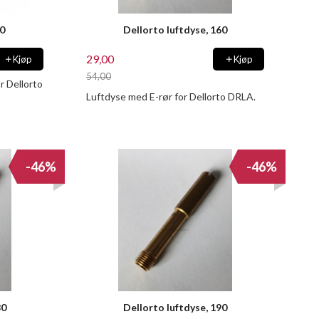
00
Dellorto luftdyse, 160
29,00
Kjøp
Kjøp
54,00
r Dellorto
Rabatt
Luftdyse med E-rør for Dellorto DRLA.
-46%
-46%
80
Dellorto luftdyse, 190