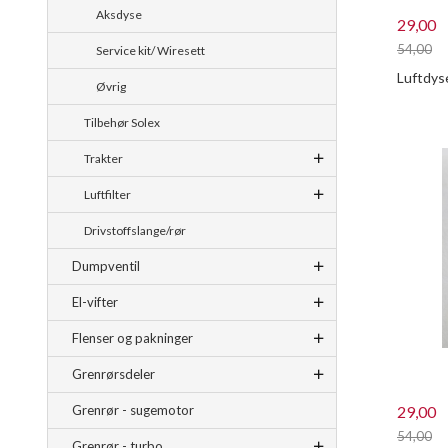
Aksdyse
29,00
54,00
Service kit/ Wiresett
Rabatt
Luftdys
Øvrig
Tilbehør Solex
Trakter
Luftfilter
Drivstoffslange/rør
Dumpventil
El-vifter
Flenser og pakninger
Grenrørsdeler
29,00
Grenrør - sugemotor
54,00
Grenrør - turbo