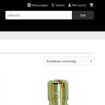
Norwegian
Valuta
Min konto
Søk