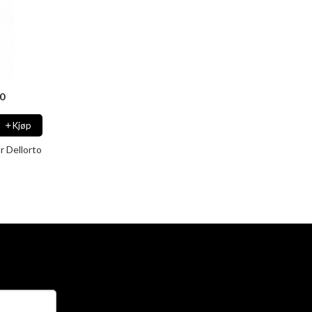
20
Kjøp
r Dellorto