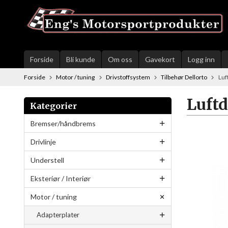
Gå
til
innholdet
Forside
Bli kunde
Om oss
Gavekort
Logg inn
Forside
Motor / tuning
Drivstoffsystem
Tilbehør Dellorto
Luf
Luft
Kategorier
Bremser/håndbrems
Drivlinje
Understell
Eksteriør / Interiør
Motor / tuning
Adapterplater