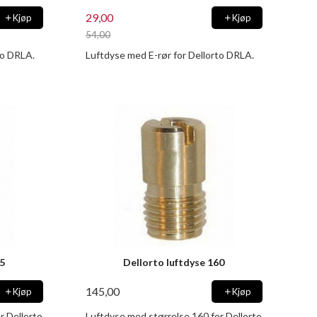
29,00
Kjøp
Kjøp
54,00
Rabatt
to DRLA.
Luftdyse med E-rør for Dellorto DRLA.
45
Dellorto luftdyse 160
145,00
Kjøp
Kjøp
r Dellorto
Luftdyse med størrelse 160 for Dellorto