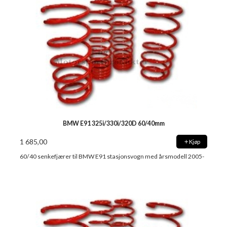
BMW E91 325i/330i/320D 60/40mm
1 685,00
Kjøp
60/40 senkefjærer til BMW E91 stasjonsvogn med årsmodell 2005-