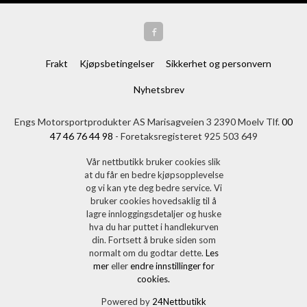
Frakt
Kjøpsbetingelser
Sikkerhet og personvern
Nyhetsbrev
Engs Motorsportprodukter AS Marisagveien 3 2390 Moelv Tlf.
00
47 46 76 44 98
- Foretaksregisteret 925 503 649
Vår nettbutikk bruker cookies slik
at du får en bedre kjøpsopplevelse
og vi kan yte deg bedre service. Vi
bruker cookies hovedsaklig til å
lagre innloggingsdetaljer og huske
hva du har puttet i handlekurven
din. Fortsett å bruke siden som
normalt om du godtar dette.
Les
mer
eller
endre innstillinger for
cookies.
Powered by
24Nettbutikk