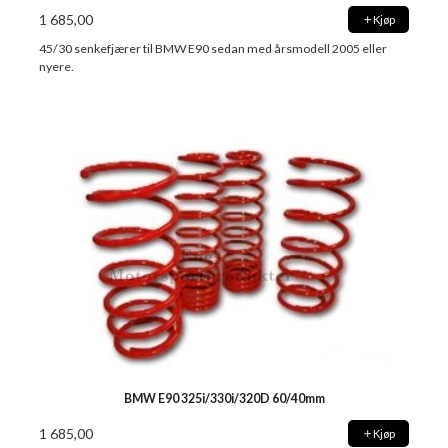
1 685,00
Kjøp
45/30 senkefjærer til BMW E90 sedan med årsmodell 2005 eller
nyere.
BMW E90 325i/330i/320D 60/40mm
1 685,00
Kjøp