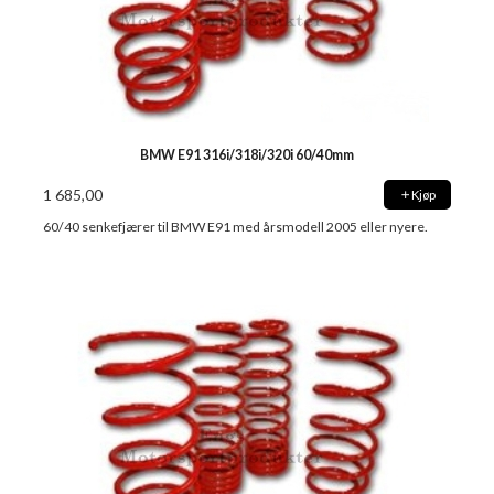
BMW E91 316i/318i/320i 60/40mm
1 685,00
Kjøp
60/40 senkefjærer til BMW E91 med årsmodell 2005 eller nyere.