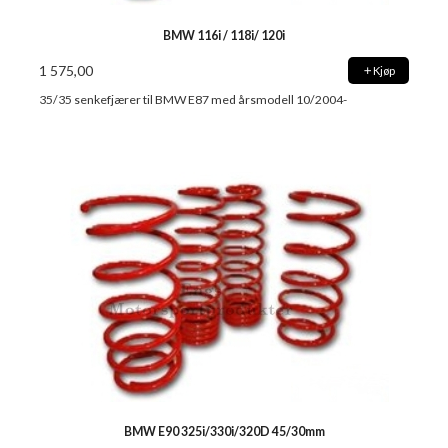
BMW 116i / 118i/ 120i
1 575,00
Kjøp
35/35 senkefjærer til BMW E87 med årsmodell 10/2004-
BMW E90 325i/330i/320D 45/30mm