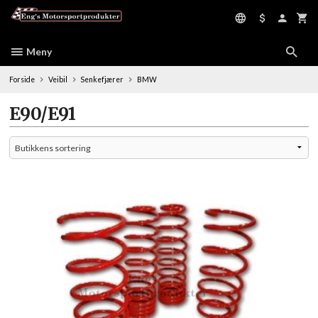
Gå
til
innholdet
Meny
Forside
Veibil
Senkefjærer
BMW
E90/E91