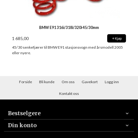
BMW E91 316i/318i/320i 45/30mm
1 685,00
Kjøp
45/30 senkefjærer til BMW E91 stasjonsvogn med årsmodell 2005
eller nyere.
Forside
Bli kunde
Om oss
Gavekort
Logg inn
Kontakt oss
Bestselgere
Din konto