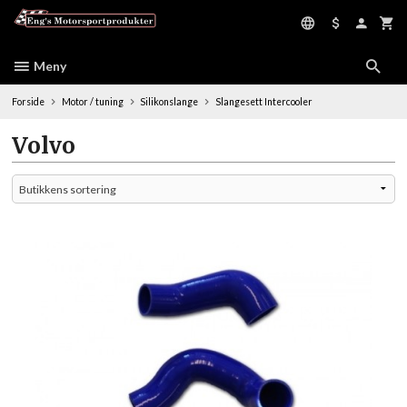
Gå
til
innholdet
Meny
Forside
Motor / tuning
Silikonslange
Slangesett Intercooler
Volvo