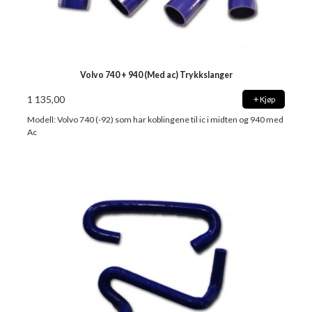
Volvo 740 + 940 (Med ac) Trykkslanger
1 135,00
Kjøp
Modell: Volvo 740 (-92) som har koblingene til ic i midten og 940 med
Ac