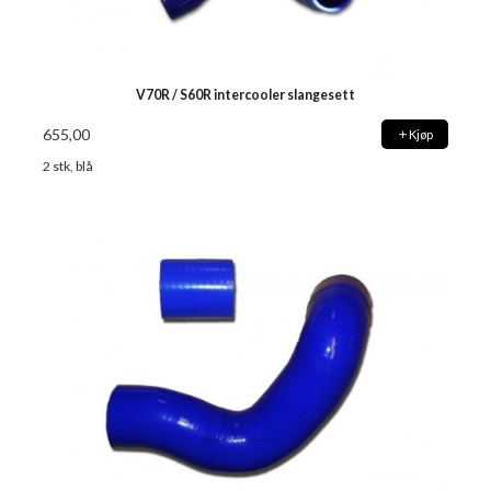
V70R / S60R intercooler slangesett
655,00
Kjøp
2 stk, blå