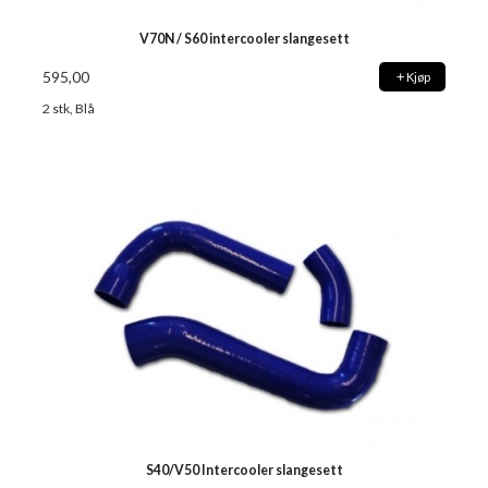
V70N / S60 intercooler slangesett
595,00
Kjøp
2 stk, Blå
S40/V50 Intercooler slangesett