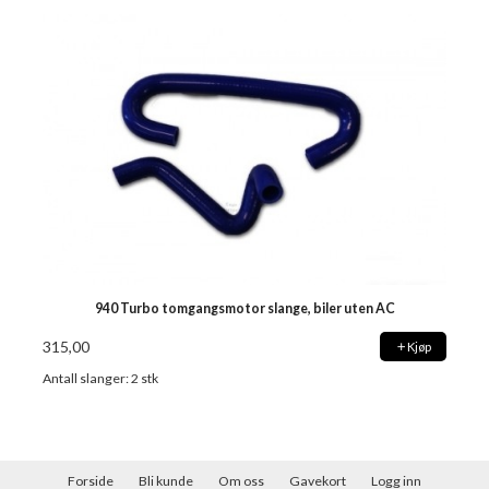
940 Turbo tomgangsmotor slange, biler uten AC
315,00
Kjøp
Antall slanger: 2 stk
Forside
Bli kunde
Om oss
Gavekort
Logg inn